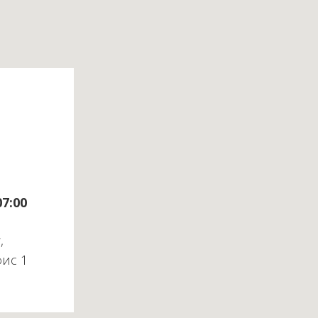
07:00
,
фис 1