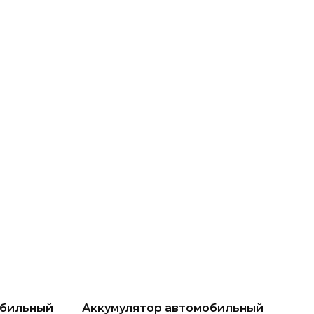
обильный
Аккумулятор автомобильный
Акк