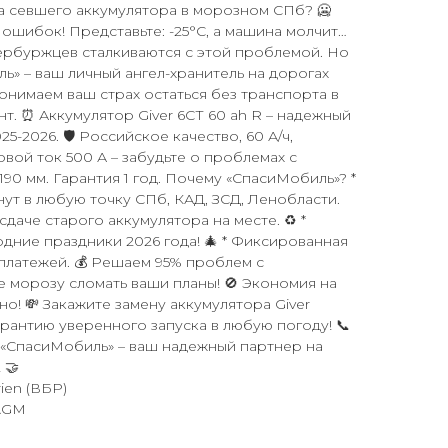
-за севшего аккумулятора в морозном СПб? 🥶
 ошибок! Представьте: -25°C, а машина молчит…
ербуржцев сталкиваются с этой проблемой. Но
ь» – ваш личный ангел-хранитель на дорогах
 понимаем ваш страх остаться без транспорта в
. ⏰ Аккумулятор Giver 6СТ 60 ah R – надежный
-2026. 🛡️ Российское качество, 60 А/ч,
вой ток 500 А – забудьте о проблемах с
190 мм. Гарантия 1 год. Почему «СпасиМобиль»? *
нут в любую точку СПб, КАД, ЗСД, Ленобласти.
сдаче старого аккумулятора на месте. ♻️ *
одние праздники 2026 года! 🎄 * Фиксированная
 платежей. 💰 Решаем 95% проблем с
е морозу сломать ваши планы! 🚫 Экономия на
но! 💸 Закажите замену аккумулятора Giver
арантию уверенного запуска в любую погоду! 📞
⏳ «СпасиМобиль» – ваш надежный партнер на
 🤝
ien (ВБР)
 AGM