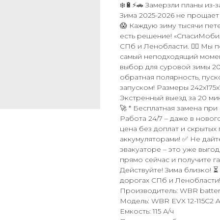
❄️🔋⚡🚗 Замерзли планы из
Зима 2025-2026 не прощает
😱 Каждую зиму тысячи пет
есть решение! «СпасиМобил
СПб и Ленобласти. 🦸‍♂️ Мы
самый неподходящий момент
выбор для суровой зимы 2025
обратная полярность, пуско
запуском! Размеры 242x175x
Экстренный выезд за 20 ми
🚀 * Бесплатная замена при 
Работа 24/7 – даже в новог
цена без доплат и скрытых
аккумуляторами! ✅ Не дайт
эвакуаторе – это уже выгод
прямо сейчас и получите г
Действуйте! Зима близко! 
дорогах СПб и Ленобласти!
Производитель: WBR batter
Модель: WBR EVX 12-115C2
Емкость: 115 А/ч