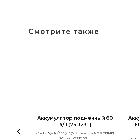
Смотрите также
бильный
Аккумулятор подменный 60
Акк
D26 75L
а/ч (75D23L)
F
тор
Артикул:
Аккумулятор подменный
LACK Asia
60 а/ч (75D23L)
авт