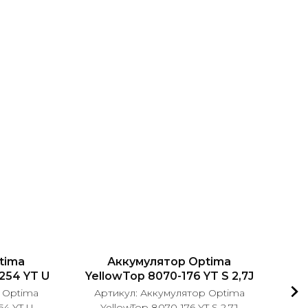
Ак
Арт
tima
Аккумулятор Optima
254 YT U
YellowTop 8070-176 YT S 2,7J
 Optima
Артикул:
Аккумулятор Optima
54 YT U
YellowTop 8070-176 YT S 2,7J