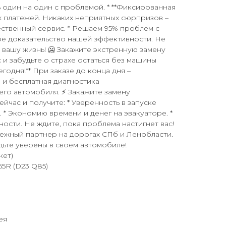
ь один на один с проблемой. * **Фиксированная
ых платежей. Никаких неприятных сюрпризов –
чественный сервис. * Решаем 95% проблем с
ое доказательство нашей эффективности. Не
 вашу жизнь! 🥶 Закажите экстренную замену
 и забудьте о страхе остаться без машины
егодня!** При заказе до конца дня –
 и бесплатная диагностика
го автомобиля. ⚡ Закажите замену
ейчас и получите: * Уверенность в запуске
 * Экономию времени и денег на эвакуаторе. *
ости. Не ждите, пока проблема настигнет вас!
дежный партнер на дорогах СПб и Ленобласти.
дьте уверены в своем автомобиле!
кет)
5R (D23 Q85)
ея