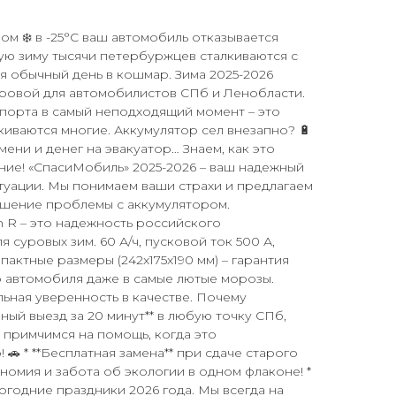
ом ❄️ в -25°C ваш автомобиль отказывается
ую зиму тысячи петербуржцев сталкиваются с
 обычный день в кошмар. Зима 2025-2026
ровой для автомобилистов СПб и Ленобласти.
нспорта в самый неподходящий момент – это
киваются многие. Аккумулятор сел внезапно? 🔋
мени и денег на эвакуатор… Знаем, как это
ние! «СпасиМобиль» 2025-2026 – ваш надежный
туации. Мы понимаем ваши страхи и предлагаем
шение проблемы с аккумулятором.
h R – это надежность российского
я суровых зим. 60 А/ч, пусковой ток 500 А,
актные размеры (242x175x190 мм) – гарантия
 автомобиля даже в самые лютые морозы.
льная уверенность в качестве. Почему
ный выезд за 20 минут** в любую точку СПб,
 примчимся на помощь, когда это
🚗 * **Бесплатная замена** при сдаче старого
номия и забота об экологии в одном флаконе! *
овогодние праздники 2026 года. Мы всегда на