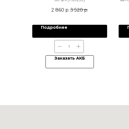
2 860
р.
3 520
р.
.
Подробнее
Заказать АКБ