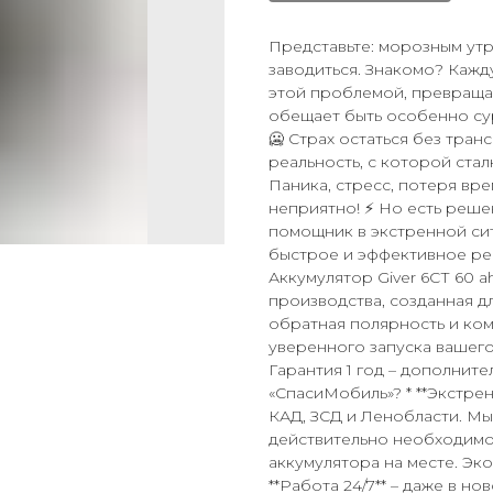
Представьте: морозным утр
заводиться. Знакомо? Кажд
этой проблемой, превращая
обещает быть особенно су
🥶 Страх остаться без тра
реальность, с которой стал
Паника, стресс, потеря вре
неприятно! ⚡ Но есть реше
помощник в экстренной си
быстрое и эффективное ре
Аккумулятор Giver 6СТ 60 a
производства, созданная дл
обратная полярность и комп
уверенного запуска вашего
Гарантия 1 год – дополните
«СпасиМобиль»? * **Экстрен
КАД, ЗСД и Ленобласти. Мы
действительно необходимо! 
аккумулятора на месте. Эко
**Работа 24/7** – даже в н