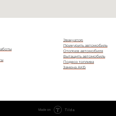
Эвакуатор
Прикурить автомобиль
аботы
Отогрев автомобиля
Вытащить автомобиль
ты
Подвоз топлива
Замена АКБ
Tilda
Made on