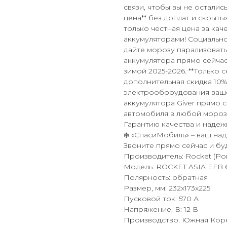
связи, чтобы вы не осталис
цена** без доплат и скрыт
только честная цена за ка
аккумуляторами! Социальн
дайте морозу парализовать
аккумулятора прямо сейчас
зимой 2025-2026. **Только с
дополнительная скидка 10%
электрооборудования ваше
аккумулятора Giver прямо с
автомобиля в любой мороз.
Гарантию качества и надежн
❄️ «СпасиМобиль» – ваш на
Звоните прямо сейчас и бу
Производитель: Rocket (Ро
Модель: ROCKET ASIA EFB 6
Полярность: обратная
Размер, мм: 232x173x225
Пусковой ток: 570 А
Напряжение, В: 12 В
Производство: Южная Кор