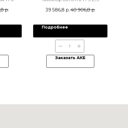
,8
р.
39 586,8
р.
40 906,8
р.
Подробнее
Заказать АКБ