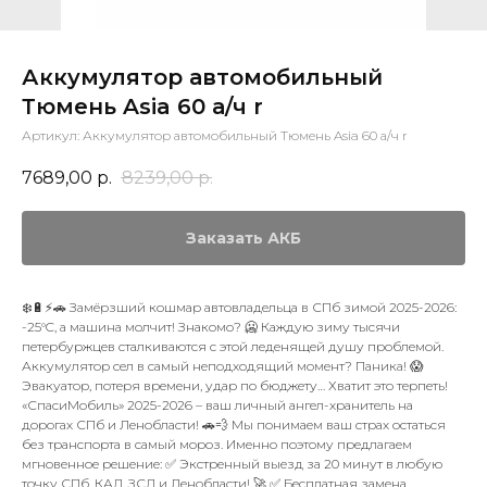
Аккумулятор автомобильный
Тюмень Asia 60 а/ч r
Артикул:
Аккумулятор автомобильный Тюмень Asia 60 а/ч r
7689,00
р.
8239,00
р.
Заказать АКБ
❄️🔋⚡🚗 Замёрзший кошмар автовладельца в СПб зимой 2025-2026:
-25°C, а машина молчит! Знакомо? 🥶 Каждую зиму тысячи
петербуржцев сталкиваются с этой леденящей душу проблемой.
Аккумулятор сел в самый неподходящий момент? Паника! 😱
Эвакуатор, потеря времени, удар по бюджету… Хватит это терпеть!
«СпасиМобиль» 2025-2026 – ваш личный ангел-хранитель на
дорогах СПб и Ленобласти! 🚗💨 Мы понимаем ваш страх остаться
без транспорта в самый мороз. Именно поэтому предлагаем
мгновенное решение: ✅ Экстренный выезд за 20 минут в любую
точку СПб, КАД, ЗСД и Ленобласти! 🚀 ✅ Бесплатная замена