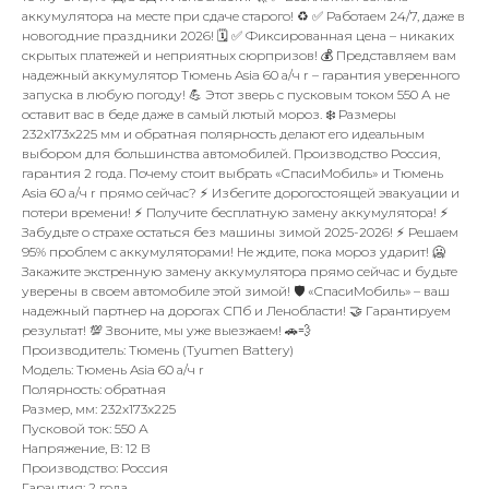
аккумулятора на месте при сдаче старого! ♻️ ✅ Работаем 24/7, даже в
новогодние праздники 2026! 🗓️ ✅ Фиксированная цена – никаких
скрытых платежей и неприятных сюрпризов! 💰 Представляем вам
надежный аккумулятор Тюмень Asia 60 а/ч r – гарантия уверенного
запуска в любую погоду! 💪 Этот зверь с пусковым током 550 А не
оставит вас в беде даже в самый лютый мороз. ❄️ Размеры
232x173x225 мм и обратная полярность делают его идеальным
выбором для большинства автомобилей. Производство Россия,
гарантия 2 года. Почему стоит выбрать «СпасиМобиль» и Тюмень
Asia 60 а/ч r прямо сейчас? ⚡️ Избегите дорогостоящей эвакуации и
потери времени! ⚡️ Получите бесплатную замену аккумулятора! ⚡️
Забудьте о страхе остаться без машины зимой 2025-2026! ⚡️ Решаем
95% проблем с аккумуляторами! Не ждите, пока мороз ударит! 🥶
Закажите экстренную замену аккумулятора прямо сейчас и будьте
уверены в своем автомобиле этой зимой! 🛡️ «СпасиМобиль» – ваш
надежный партнер на дорогах СПб и Ленобласти! 🤝 Гарантируем
результат! 💯 Звоните, мы уже выезжаем! 🚗💨
Производитель: Тюмень (Tyumen Battery)
Модель: Тюмень Asia 60 а/ч r
Полярность: обратная
Размер, мм: 232x173x225
Пусковой ток: 550 А
Напряжение, В: 12 В
Производство: Россия
Гарантия: 2 года