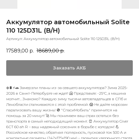
Аккумулятор автомобильный Solite
110 125D31L (B/H)
Артикул:
Аккумулятор автомобильный Solite 110 125D31L (B/H)
17589,00
р.
18689,00
р.
Заказать АКБ
❄️🔋⚡🚗 Замерзли планы из-за севшего аккумулятора? Зима 2025-
2026 в Санкт-Петербурге не ждет! 🥶 Представьте: -25°C, а машина
молчит… Знакомо? Каждую зиму тысячи автовладельцев в СПб и
Ленобласти сталкиваются с этой проблемой. 😱 Не дайте морозам
парализовать вашу жизнь! 🚫 "СпасиМобиль" примчится на
помощь за 20 минут! 🚀 Мы понимаем ваш страх остаться без
транспорта в самый неподходящий момент. ⏰ Аккумулятор Giver
6СТ 60 ah R – ваш надежный союзник в борьбе с холодом! 💪
Российское качество, обратная полярность, пусковой ток 500 А и
компактные размеры (242x175x190 мм) – гарантия уверенного старта