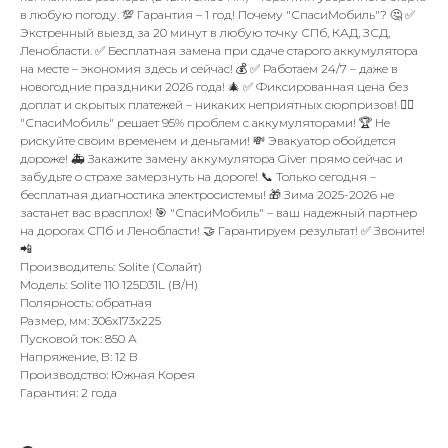
в любую погоду. 💯 Гарантия – 1 год! Почему "СпасиМобиль"? 🤔 ✅
Экстренный выезд за 20 минут в любую точку СПб, КАД, ЗСД,
Ленобласти. ✅ Бесплатная замена при сдаче старого аккумулятора
на месте – экономия здесь и сейчас! 💰 ✅ Работаем 24/7 – даже в
новогодние праздники 2026 года! 🎄 ✅ Фиксированная цена без
доплат и скрытых платежей – никаких неприятных сюрпризов! 🙅‍♂️
"СпасиМобиль" решает 95% проблем с аккумуляторами! 🏆 Не
рискуйте своим временем и деньгами! 💸 Эвакуатор обойдется
дороже! 🚑 Закажите замену аккумулятора Giver прямо сейчас и
забудьте о страхе замерзнуть на дороге! 📞 Только сегодня –
бесплатная диагностика электросистемы! 🎁 Зима 2025-2026 не
застанет вас врасплох! 🎯 "СпасиМобиль" – ваш надежный партнер
на дорогах СПб и Ленобласти! 🤝 Гарантируем результат! ✅ Звоните!
📲
Производитель: Solite (Солайт)
Модель: Solite 110 125D31L (B/H)
Полярность: обратная
Размер, мм: 306x173x225
Пусковой ток: 850 А
Напряжение, В: 12 В
Производство: Южная Корея
Гарантия: 2 года