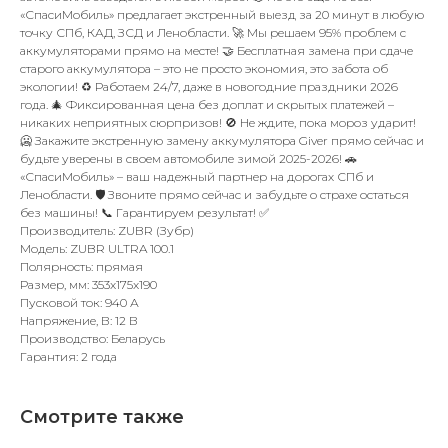
«СпасиМобиль» предлагает экстренный выезд за 20 минут в любую
точку СПб, КАД, ЗСД и Ленобласти. 🚀 Мы решаем 95% проблем с
аккумуляторами прямо на месте! 🤝 Бесплатная замена при сдаче
старого аккумулятора – это не просто экономия, это забота об
экологии! ♻️ Работаем 24/7, даже в новогодние праздники 2026
года. 🎄 Фиксированная цена без доплат и скрытых платежей –
никаких неприятных сюрпризов! 🚫 Не ждите, пока мороз ударит!
🥶 Закажите экстренную замену аккумулятора Giver прямо сейчас и
будьте уверены в своем автомобиле зимой 2025-2026! 🚗
«СпасиМобиль» – ваш надежный партнер на дорогах СПб и
Ленобласти. 🛡️ Звоните прямо сейчас и забудьте о страхе остаться
без машины! 📞 Гарантируем результат! ✅
Производитель: ZUBR (Зубр)
Модель: ZUBR ULTRA 100.1
Полярность: прямая
Размер, мм: 353x175x190
Пусковой ток: 940 А
Напряжение, В: 12 В
Производство: Беларусь
Гарантия: 2 года
Смотрите также