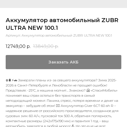
Аккумулятор автомобильный ZUBR
ULTRA NEW 100.1
Артикул:
Аккумулятор автомобильный ZUBR ULTRA NEW 100.1
12749,00
р.
13849,00
р.
Заказать АКБ
❄️🔋⚡🚗 Замерзли планы из-за севшего аккумулятора? Зима 2025-
2026 в Санкт-Петербурге и Ленобласти не прощает ошибок!
Представьте: -25°C, а машина молчит… Знакомо? 🥶 «СпасиМобиль»
понимает ваш страх остаться без транспорта в самый
неподходящий момент. Паника, стресс, потеря времени и денег на
эвакуатор – забудьте об этом! 🙅‍♂️ Аккумулятор Giver 6СТ 60 ah R –
надежное решение от российского производителя, созданное для
суровых зим. 60 А/ч, пусковой ток 500 А, обратная полярность,
компактные размеры (242x175x190 мм) и гарантия 1 год – ваш
автомобиль заведется в любой мороз! 💪 Но это еще не все!