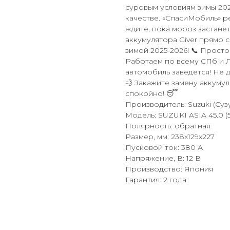
суровым условиям зимы 2025-
качестве. «СпасиМобиль» р
ждите, пока мороз застанет
аккумулятора Giver прямо с
зимой 2025-2026! 📞 Просто
Работаем по всему СПб и Л
автомобиль заведется! Не д
💨 Закажите замену аккуму
спокойно! 😴
Производитель: Suzuki (Суз
Модель: SUZUKI ASIA 45.0 (
Полярность: обратная
Размер, мм: 238x129x227
Пусковой ток: 380 А
Напряжение, В: 12 В
Производство: Япония
Гарантия: 2 года