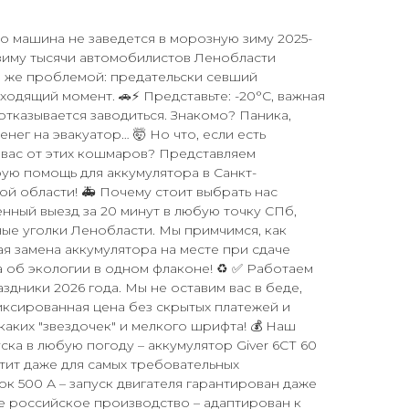
что машина не заведется в морозную зиму 2025-
 зиму тысячи автомобилистов Ленобласти
й же проблемой: предательски севший
одящий момент. 🚗⚡️ Представьте: -20°C, важная
отказывается заводиться. Знакомо? Паника,
енег на эвакуатор… 🤯 Но что, если есть
 вас от этих кошмаров? Представляем
ую помощь для аккумулятора в Санкт-
й области! 🚑 Почему стоит выбрать нас
ый выезд за 20 минут в любую точку СПб,
ные уголки Ленобласти. Мы примчимся, как
тная замена аккумулятора на месте при сдаче
а об экологии в одном флаконе! ♻️ ✅ Работаем
аздники 2026 года. Мы не оставим вас в беде,
Фиксированная цена без скрытых платежей и
аких "звездочек" и мелкого шрифта! 💰 Наш
ска в любую погоду – аккумулятор Giver 6СТ 60
ватит даже для самых требовательных
ок 500 А – запуск двигателя гарантирован даже
е российское производство – адаптирован к