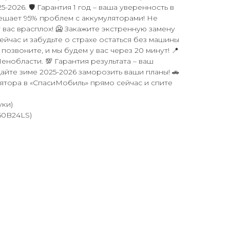
2026. 🛡️ Гарантия 1 год – ваша уверенность в
ешает 95% проблем с аккумуляторами! Не
 вас врасплох! 🥶 Закажите экстренную замену
ейчас и забудьте о страхе остаться без машины
 позвоните, и мы будем у вас через 20 минут! 📍
енобласти. 💯 Гарантия результата – ваш
айте зиме 2025-2026 заморозить ваши планы! 🚗
лятора в «СпасиМобиль» прямо сейчас и спите
уки)
50B24LS)