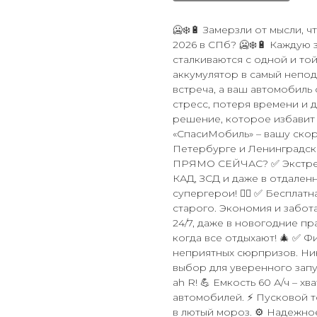
🥶❄️🔋 Замерзли от мысли, 
2026 в СПб? 🥶❄️🔋 Каждую
сталкиваются с одной и то
аккумулятор в самый неподх
встреча, а ваш автомобиль 
стресс, потеря времени и д
решение, которое избавит
«СпасиМобиль» – вашу скор
Петербурге и Ленинградско
ПРЯМО СЕЙЧАС? ✅ Экстренн
КАД, ЗСД и даже в отдален
супергерои! 🦸‍♂️ ✅ Беспла
старого. Экономия и забот
24/7, даже в новогодние пр
когда все отдыхают! 🎄 ✅ 
неприятных сюрпризов. Ник
выбор для уверенного запу
ah R! 💪 Емкость 60 А/ч – х
автомобилей. ⚡️ Пусковой т
в лютый мороз. ⚙️ Надежно