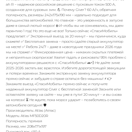
ah R – надежное российское решение с пусковым током 500 А,
созданное для суровых зим. 💪 Почему Giver? 60 А/ч, обратная
полярность, размеры 242x175x190 мм – идеально подходит для
большинства автомобилей. Но главное – это уверенность в запуске
даже в самый лютый мороз! ❄️ И чтобы вы не сомневались, мы даем
гарантию 1 год! Но это еще не все! Только сейчас «СпасиМобиль»
предлагает: ✅ Экстренный выезд за 20 минут – мы примчимся, куда
скажете! ✅ Бесплатная замена – просто сдайте старый аккумулятор
на месте! ✅ Работа 24/7 – даже в новогодние праздники 2026 года
мы на страже! ✅ Фиксированная цена – никаких скрытых платежей
и неприятных сюрпризов! Хватит гадать и рисковать! 95% проблем с
аккумуляторами решаются с «СпасиМобиль»! 🚗💨 Не дайте зиме
2025-2026 застать вас врасплох. Избегите дорогостоящей эвакуации
и потери времени. Закажите экстренную замену аккумулятора
прямо сейчас и забудьте о страхе остаться без машины! ⚡ 👉
Закажите выезд «СпасиМобиль» прямо сейчас и получите
надежный аккумулятор Giver с бесплатной заменой! Звоните или
оставляйте заявку на сайте – мы уже в пути! 20 минут – и вы снова
на колесах! ⏳ Не ждите, пока мороз ударит – позаботьтесь о своем
автомобиле сегодня! 🛡️
Производитель: Atlas (Атлас)
Модель: Atlas MF50D20R
Полярность: прямая
Размер, мм: 208x171x197
Пусковой ток: 450 А