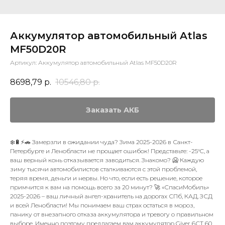
Аккумулятор автомобильный Atlas
MF50D20R
Артикул:
Аккумулятор автомобильный Atlas MF50D20R
8698,79
р.
10546,80
р.
Заказать АКБ
❄️🔋⚡🚗 Замерзли в ожидании чуда? Зима 2025-2026 в Санкт-
Петербурге и Ленобласти не прощает ошибок! Представьте: -25°C, а
ваш верный конь отказывается заводиться. Знакомо? 🥶 Каждую
зиму тысячи автомобилистов сталкиваются с этой проблемой,
теряя время, деньги и нервы. Но что, если есть решение, которое
примчится к вам на помощь всего за 20 минут? 🚀 «СпасиМобиль»
2025-2026 – ваш личный ангел-хранитель на дорогах СПб, КАД, ЗСД
и всей Ленобласти! Мы понимаем ваш страх остаться в мороз,
панику от внезапного отказа аккумулятора и тревогу о правильном
выборе. Именно поэтому предлагаем вам аккумулятор Giver 6СТ 60