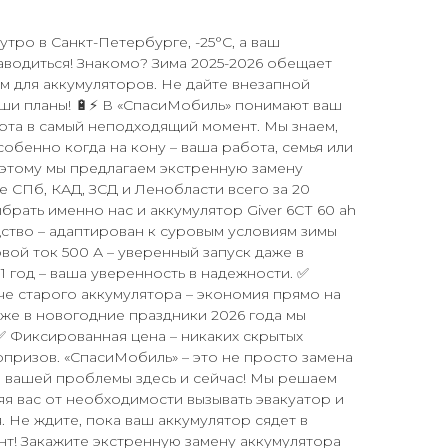
утро в Санкт-Петербурге, -25°C, а ваш
аводиться! Знакомо? Зима 2025-2026 обещает
м для аккумуляторов. Не дайте внезапной
ши планы! 🔋⚡ В «СпасиМобиль» понимают ваш
орта в самый неподходящий момент. Мы знаем,
собенно когда на кону – ваша работа, семья или
оэтому мы предлагаем экстренную замену
е СПб, КАД, ЗСД и Ленобласти всего за 20
ыбрать именно нас и аккумулятор Giver 6СТ 60 ah
ство – адаптирован к суровым условиям зимы
вой ток 500 А – уверенный запуск даже в
1 год – ваша уверенность в надежности. ✅
че старого аккумулятора – экономия прямо на
аже в новогодние праздники 2026 года мы
✅ Фиксированная цена – никаких скрытых
призов. «СпасиМобиль» – это не просто замена
е вашей проблемы здесь и сейчас! Мы решаем
яя вас от необходимости вызывать эвакуатор и
. Не ждите, пока ваш аккумулятор сядет в
т! Закажите экстренную замену аккумулятора