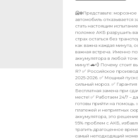
🥶❄️Представьте: морозное 
автомобиль отказывается з
стать настоящим испытание
поломке АКБ разрушить ва
страх остаться без трансп
как важна каждая минута, о
важная встреча. Именно п
аккумулятора в любой точк
минут! 🚗💨 Почему стоит в
R? ✅ Российское производ
2025-2026. ✅ Мощный пуско
сильный мороз. ✅ Гарантия 
Бесплатная замена при сда
месте! ✅ Работаем 24/7 – д
готовы прийти на помощь. 
платежей и неприятных сюр
аккумулятора, это решени
95% проблем с АКБ, избавл
тратить драгоценное время
самый неподходящий момен