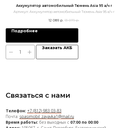
Аккумулятор автомобильный Тюмень Asia 95 а/ч r
Артикул:
Аккумулятор автомобильный Тюмень Asia 95 а/ч r
А
12 089
р.
13 079
р.
Подробнее
Заказать АКБ
Связаться с нами
Телефон:
+7 (812) 983 03-83
Почта:
spasimobil_zayavka1@mail.ru
Время работы:
без выходных с
07:00 по 00:00
Адрес:
195067, г. Санкт-Петербург, Екатерининский