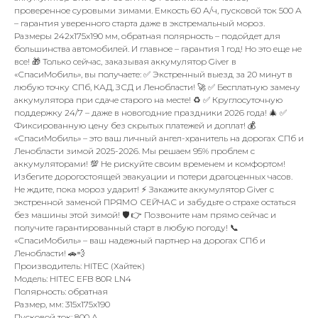
проверенное суровыми зимами. Емкость 60 А/ч, пусковой ток 500 А
– гарантия уверенного старта даже в экстремальный мороз.
Размеры 242x175x190 мм, обратная полярность – подойдет для
большинства автомобилей. И главное – гарантия 1 год! Но это еще не
все! 🎁 Только сейчас, заказывая аккумулятор Giver в
«СпасиМобиль», вы получаете: ✅ Экстренный выезд за 20 минут в
любую точку СПб, КАД, ЗСД и Ленобласти! 🚀 ✅ Бесплатную замену
аккумулятора при сдаче старого на месте! ♻️ ✅ Круглосуточную
поддержку 24/7 – даже в новогодние праздники 2026 года! 🎄 ✅
Фиксированную цену без скрытых платежей и доплат! 💰
«СпасиМобиль» – это ваш личный ангел-хранитель на дорогах СПб и
Ленобласти зимой 2025-2026. Мы решаем 95% проблем с
аккумуляторами! 💯 Не рискуйте своим временем и комфортом!
Избегите дорогостоящей эвакуации и потери драгоценных часов.
Не ждите, пока мороз ударит! ⚡ Закажите аккумулятор Giver с
экстренной заменой ПРЯМО СЕЙЧАС и забудьте о страхе остаться
без машины этой зимой! 🛡️ 👉 Позвоните нам прямо сейчас и
получите гарантированный старт в любую погоду! 📞
«СпасиМобиль» – ваш надежный партнер на дорогах СПб и
Ленобласти! 🚗💨
Производитель: HITEC (Хайтек)
Модель: HITEC EFB 80R LN4
Полярность: обратная
Размер, мм: 315x175x190
Пусковой ток: 800 А