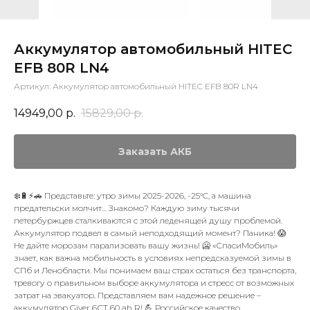
Аккумулятор автомобильный HITEC
EFB 80R LN4
Артикул:
Аккумулятор автомобильный HITEC EFB 80R LN4
14949,00
р.
15829,00
р.
Заказать АКБ
❄️🔋⚡🚗 Представьте: утро зимы 2025-2026, -25°C, а машина
предательски молчит… Знакомо? Каждую зиму тысячи
петербуржцев сталкиваются с этой леденящей душу проблемой.
Аккумулятор подвел в самый неподходящий момент? Паника! 😱
Не дайте морозам парализовать вашу жизнь! 🥶 «СпасиМобиль»
знает, как важна мобильность в условиях непредсказуемой зимы в
СПб и Ленобласти. Мы понимаем ваш страх остаться без транспорта,
тревогу о правильном выборе аккумулятора и стресс от возможных
затрат на эвакуатор. Представляем вам надежное решение –
аккумулятор Giver 6СТ 60 ah R! 💪 Российское качество,