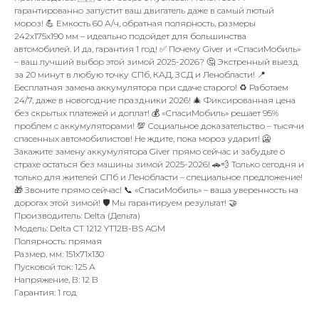
гарантированно запустит ваш двигатель даже в самый лютый
мороз! 💪 Емкость 60 А/ч, обратная полярность, размеры
242x175x190 мм – идеально подойдет для большинства
автомобилей. И да, гарантия 1 год! ✅ Почему Giver и «СпасиМобиль»
– ваш лучший выбор этой зимой 2025-2026? 🤔 Экстренный выезд
за 20 минут в любую точку СПб, КАД, ЗСД и Ленобласти! 📍
Бесплатная замена аккумулятора при сдаче старого! ♻️ Работаем
24/7, даже в новогодние праздники 2026! 🎄 Фиксированная цена
без скрытых платежей и доплат! 💰 «СпасиМобиль» решает 95%
проблем с аккумуляторами! 💯 Социальное доказательство – тысячи
спасенных автомобилистов! Не ждите, пока мороз ударит! 🥶
Закажите замену аккумулятора Giver прямо сейчас и забудьте о
страхе остаться без машины зимой 2025-2026! 🚗💨 Только сегодня и
только для жителей СПб и Ленобласти – специальное предложение!
🎁 Звоните прямо сейчас! 📞 «СпасиМобиль» – ваша уверенность на
дорогах этой зимой! 🛡️ Мы гарантируем результат! 🤝
Производитель: Delta (Дельта)
Модель: Delta CT 1212 YT12B-BS AGM
Полярность: прямая
Размер, мм: 151х71х130
Пусковой ток: 125 А
Напряжение, В: 12 В
Гарантия: 1 год