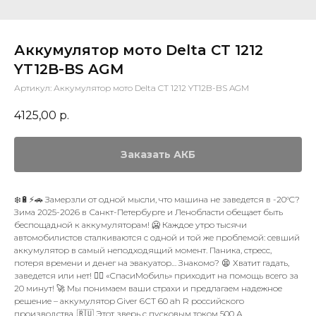
Аккумулятор мото Delta CT 1212
YT12B-BS AGM
Артикул:
Аккумулятор мото Delta CT 1212 YT12B-BS AGM
4125,00
р.
Заказать АКБ
❄️🔋⚡🚗 Замерзли от одной мысли, что машина не заведется в -20°C?
Зима 2025-2026 в Санкт-Петербурге и Ленобласти обещает быть
беспощадной к аккумуляторам! 🥶 Каждое утро тысячи
автомобилистов сталкиваются с одной и той же проблемой: севший
аккумулятор в самый неподходящий момент. Паника, стресс,
потеря времени и денег на эвакуатор… Знакомо? 😫 Хватит гадать,
заведется или нет! 🙅‍♂️ «СпасиМобиль» приходит на помощь всего за
20 минут! 🚀 Мы понимаем ваши страхи и предлагаем надежное
решение – аккумулятор Giver 6СТ 60 ah R российского
производства. 🇷🇺 Этот зверь с пусковым током 500 А