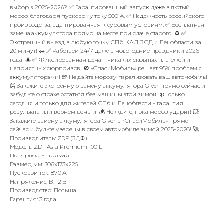
выбор в 2025-2026? ✅ Гарантированный запуск даже в лютый
мороз благодаря пусковому току 500 А. ✅ Надежность российского
производства, адаптированная к суровым условиям. ✅ Бесплатная
замена аккумулятора прямо на месте при сдаче старого! ♻️ ✅
Экстренный выезд в любую точку СПб, КАД, ЗСД и Ленобласти за
20 минут! 🚗 ✅ Работаем 24/7, даже в новогодние праздники 2026
года! 🎄 ✅ Фиксированная цена – никаких скрытых платежей и
неприятных сюрпризов! 🚫 «СпасиМобиль» решает 95% проблем с
аккумуляторами! 💯 Не дайте морозу парализовать ваш автомобиль!
🥶 Закажите экстренную замену аккумулятора Giver прямо сейчас и
забудьте о страхе остаться без машины этой зимой! ❄️ Только
сегодня и только для жителей СПб и Ленобласти – гарантия
результата или вернем деньги! 💰 Не ждите, пока мороз ударит! 💥
Закажите замену аккумулятора Giver в «СпасиМобиль» прямо
сейчас и будьте уверены в своем автомобиле зимой 2025-2026! 🚀
Производитель: ZDF (ЗДФ)
Модель: ZDF Asia Premium 100 L
Полярность: прямая
Размер, мм: 306x173x225
Пусковой ток: 870 А
Напряжение, В: 12 В
Производство: Польша
Гарантия: 3 года