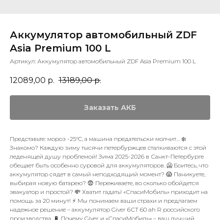
Аккумулятор автомобильный ZDF
Asia Premium 100 L
Артикул:
Аккумулятор автомобильный ZDF Asia Premium 100 L
12089,00
р.
13189,00
р.
Заказать АКБ
Представьте: мороз -25°C, а машина предательски молчит… ❄️
Знакомо? Каждую зиму тысячи петербуржцев сталкиваются с этой
леденящей душу проблемой! Зима 2025-2026 в Санкт-Петербурге
обещает быть особенно суровой для аккумуляторов. 🥶 Боитесь, что
аккумулятор сядет в самый неподходящий момент? 😱 Паникуете,
выбирая новую батарею? 😨 Переживаете, во сколько обойдется
эвакуатор и простой? 💸 Хватит гадать! «СпасиМобиль» приходит на
помощь за 20 минут! ⚡ Мы понимаем ваши страхи и предлагаем
надежное решение – аккумулятор Giver 6СТ 60 ah R российского
производства. 🔋 Почему Giver и «СпасиМобиль» – ваш лучший