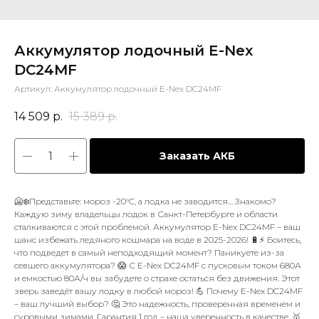
Аккумулятор лодочный E-Nex
DC24MF
Артикул:
Аккумулятор лодочный E-Nex DC24MF
14 509
р.
15 389
р.
Заказать АКБ
🥶❄️Представьте: мороз -20°C, а лодка не заводится… Знакомо?
Каждую зиму владельцы лодок в Санкт-Петербурге и области
сталкиваются с этой проблемой. Аккумулятор E-Nex DC24MF – ваш
шанс избежать ледяного кошмара на воде в 2025-2026! 🔋⚡ Боитесь,
что подведет в самый неподходящий момент? Паникуете из-за
севшего аккумулятора? 😱 С E-Nex DC24MF с пусковым током 680А
и емкостью 80А/ч вы забудете о страхе остаться без движения. Этот
зверь заведёт вашу лодку в любой мороз! 💪 Почему E-Nex DC24MF
– ваш лучший выбор? 🤔 Это надежность, проверенная временем и
суровыми зимами. Гарантия 1 год – наша уверенность в качестве. 🥇