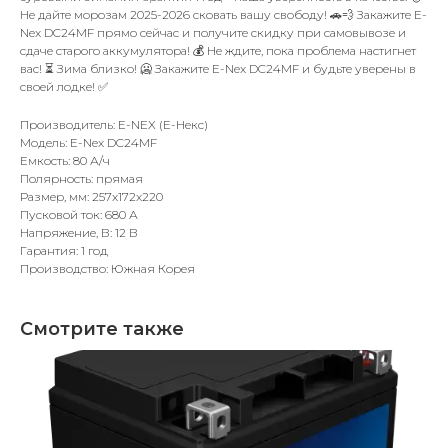
Не дайте морозам 2025-2026 сковать вашу свободу! 🚗💨 Закажите E-
Nex DC24MF прямо сейчас и получите скидку при самовывозе и
сдаче старого аккумулятора! 💰 Не ждите, пока проблема настигнет
вас! ⏳ Зима близко! 🥶 Закажите E-Nex DC24MF и будьте уверены в
своей лодке! ✅
Производитель: E-NEX (Е-Некс)
Модель: E-Nex DC24MF
Емкость: 80 А/ч
Полярность: прямая
Размер, мм: 257x172x220
Пусковой ток: 680 А
Напряжение, В: 12 В
Гарантия: 1 год
Производство: Южная Корея
Смотрите также