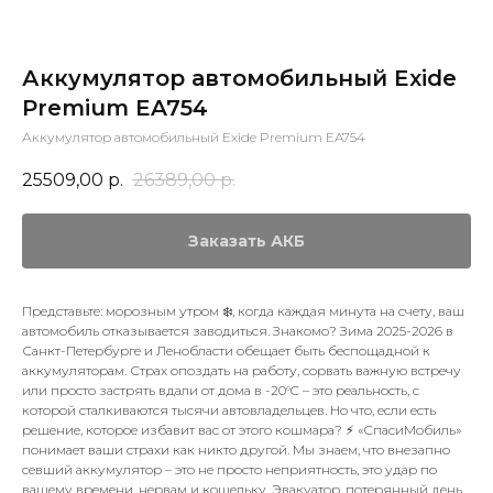
Аккумулятор автомобильный Exide
Premium EA754
Аккумулятор автомобильный Exide Premium EA754
25509,00
р.
26389,00
р.
Заказать АКБ
Представьте: морозным утром ❄️, когда каждая минута на счету, ваш
автомобиль отказывается заводиться. Знакомо? Зима 2025-2026 в
Санкт-Петербурге и Ленобласти обещает быть беспощадной к
аккумуляторам. Страх опоздать на работу, сорвать важную встречу
или просто застрять вдали от дома в -20°C – это реальность, с
которой сталкиваются тысячи автовладельцев. Но что, если есть
решение, которое избавит вас от этого кошмара? ⚡ «СпасиМобиль»
понимает ваши страхи как никто другой. Мы знаем, что внезапно
севший аккумулятор – это не просто неприятность, это удар по
вашему времени, нервам и кошельку. Эвакуатор, потерянный день,