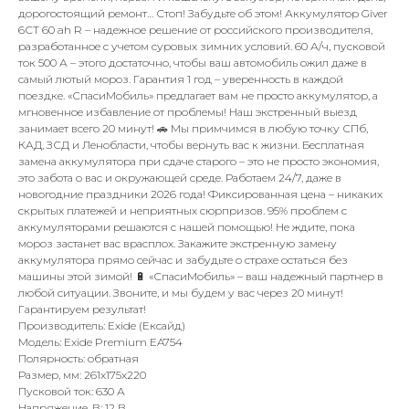
дорогостоящий ремонт… Стоп! Забудьте об этом! Аккумулятор Giver
6СТ 60 ah R – надежное решение от российского производителя,
разработанное с учетом суровых зимних условий. 60 А/ч, пусковой
ток 500 А – этого достаточно, чтобы ваш автомобиль ожил даже в
самый лютый мороз. Гарантия 1 год – уверенность в каждой
поездке. «СпасиМобиль» предлагает вам не просто аккумулятор, а
мгновенное избавление от проблемы! Наш экстренный выезд
занимает всего 20 минут! 🚗 Мы примчимся в любую точку СПб,
КАД, ЗСД и Ленобласти, чтобы вернуть вас к жизни. Бесплатная
замена аккумулятора при сдаче старого – это не просто экономия,
это забота о вас и окружающей среде. Работаем 24/7, даже в
новогодние праздники 2026 года! Фиксированная цена – никаких
скрытых платежей и неприятных сюрпризов. 95% проблем с
аккумуляторами решаются с нашей помощью! Не ждите, пока
мороз застанет вас врасплох. Закажите экстренную замену
аккумулятора прямо сейчас и забудьте о страхе остаться без
машины этой зимой! 🔋 «СпасиМобиль» – ваш надежный партнер в
любой ситуации. Звоните, и мы будем у вас через 20 минут!
Гарантируем результат!
Производитель: Exide (Ексайд)
Модель: Exide Premium EA754
Полярность: обратная
Размер, мм: 261x175x220
Пусковой ток: 630 А
Напряжение, В: 12 В