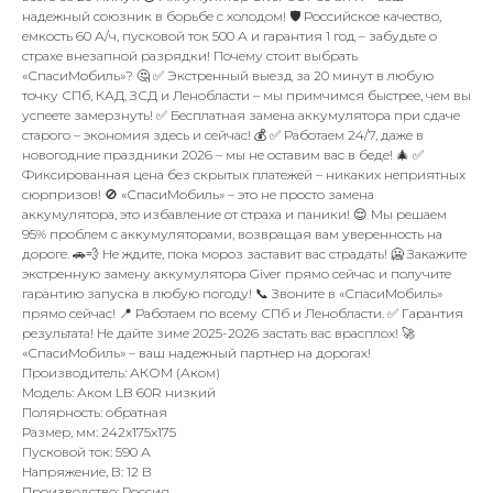
надежный союзник в борьбе с холодом! 🛡️ Российское качество,
емкость 60 А/ч, пусковой ток 500 А и гарантия 1 год – забудьте о
страхе внезапной разрядки! Почему стоит выбрать
«СпасиМобиль»? 🤔 ✅ Экстренный выезд за 20 минут в любую
точку СПб, КАД, ЗСД и Ленобласти – мы примчимся быстрее, чем вы
успеете замерзнуть! ✅ Бесплатная замена аккумулятора при сдаче
старого – экономия здесь и сейчас! 💰 ✅ Работаем 24/7, даже в
новогодние праздники 2026 – мы не оставим вас в беде! 🎄 ✅
Фиксированная цена без скрытых платежей – никаких неприятных
сюрпризов! 🚫 «СпасиМобиль» – это не просто замена
аккумулятора, это избавление от страха и паники! 😌 Мы решаем
95% проблем с аккумуляторами, возвращая вам уверенность на
дороге. 🚗💨 Не ждите, пока мороз заставит вас страдать! 🥶 Закажите
экстренную замену аккумулятора Giver прямо сейчас и получите
гарантию запуска в любую погоду! 📞 Звоните в «СпасиМобиль»
прямо сейчас! 📍 Работаем по всему СПб и Ленобласти. ✅ Гарантия
результата! Не дайте зиме 2025-2026 застать вас врасплох! 🚀
«СпасиМобиль» – ваш надежный партнер на дорогах!
Производитель: АКОМ (Аком)
Модель: Аком LB 60R низкий
Полярность: обратная
Размер, мм: 242x175x175
Пусковой ток: 590 А
Напряжение, В: 12 В
Производство: Россия