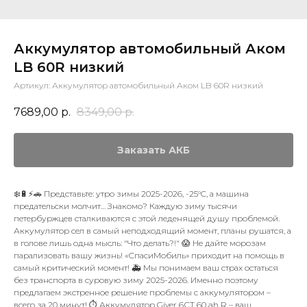
Аккумулятор автомобильный Аком
LB 60R низкий
Артикул:
Аккумулятор автомобильный Аком LB 60R низкий
7689,00
р.
8349,00
р.
Заказать АКБ
❄️🔋⚡🚗 Представьте: утро зимы 2025-2026, -25°C, а машина
предательски молчит… Знакомо? Каждую зиму тысячи
петербуржцев сталкиваются с этой леденящей душу проблемой.
Аккумулятор сел в самый неподходящий момент, планы рушатся, а
в голове лишь одна мысль: "Что делать?!" 😱 Не дайте морозам
парализовать вашу жизнь! «СпасиМобиль» приходит на помощь в
самый критический момент! 🚑 Мы понимаем ваш страх остаться
без транспорта в суровую зиму 2025-2026. Именно поэтому
предлагаем экстренное решение проблемы с аккумулятором –
всего за 20 минут! ⏱️ Аккумулятор Giver 6СТ 60 ah R – ваш