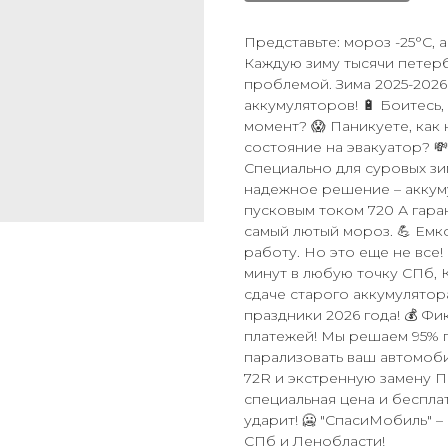
Представьте: мороз -25°C,
Каждую зиму тысячи петер
проблемой. Зима 2025-202
аккумуляторов! 🔋 Боитесь
момент? 😱 Паникуете, как
состояние на эвакуатор? 
Специально для суровых зи
надежное решение – аккуму
пусковым током 720 А гара
самый лютый мороз. 💪 Емк
работу. Но это еще не все!
минут в любую точку СПб, 
сдаче старого аккумулятора
праздники 2026 года! 💰 Ф
платежей! Мы решаем 95% п
парализовать ваш автомоб
72R и экстренную замену 
специальная цена и бесплат
ударит! 🥶 "СпасиМобиль" –
СПб и Ленобласти!