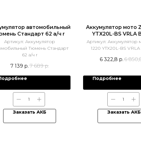
умулятор автомобильный
Аккумулятор мото Z
юмень Стандарт 62 а/ч r
YTX20L-BS VRLA 
Артикул:
Аккумулятор
Артикул:
Аккумулятор 
омобильный Тюмень Стандарт
1220 YTX20L-BS VRL
62 а/ч r
6 322,8
р.
6 850,
7 139
р.
7 689
р.
Подробнее
Подробнее
Заказать АКБ
Заказать АКБ