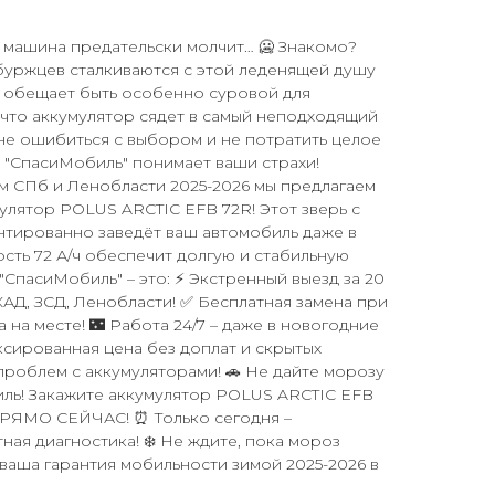
 а машина предательски молчит… 🥶 Знакомо?
буржцев сталкиваются с этой леденящей душу
6 обещает быть особенно суровой для
, что аккумулятор сядет в самый неподходящий
 не ошибиться с выбором и не потратить целое
 "СпасиМобиль" понимает ваши страхи!
м СПб и Ленобласти 2025-2026 мы предлагаем
лятор POLUS ARCTIC EFB 72R! Этот зверь с
нтированно заведёт ваш автомобиль даже в
ость 72 А/ч обеспечит долгую и стабильную
 "СпасиМобиль" – это: ⚡ Экстренный выезд за 20
КАД, ЗСД, Ленобласти! ✅ Бесплатная замена при
 на месте! 🌃 Работа 24/7 – даже в новогодние
иксированная цена без доплат и скрытых
роблем с аккумуляторами! 🚗 Не дайте морозу
иль! Закажите аккумулятор POLUS ARCTIC EFB
ПРЯМО СЕЙЧАС! ⏰ Только сегодня –
ная диагностика! ❄️ Не ждите, пока мороз
 ваша гарантия мобильности зимой 2025-2026 в