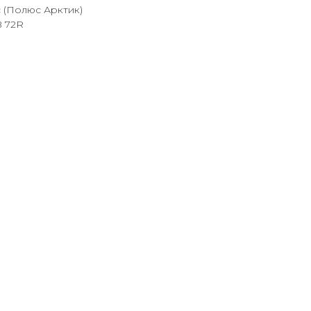
c (Полюс Арктик)
 72R