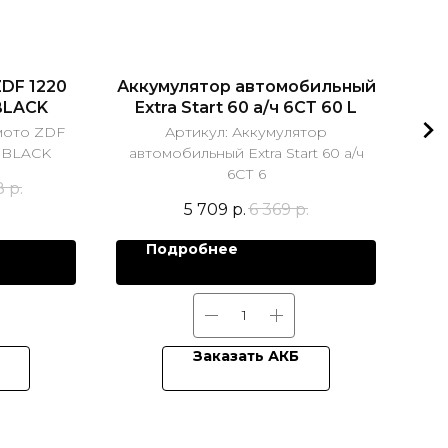
DF 1220
Аккумулятор автомобильный
Акк
BLACK
Extra Start 60 а/ч 6СТ 60 L
мото ZDF
Артикул:
Аккумулятор
A BLACK
автомобильный Extra Start 60 а/ч
ав
6СТ 6
8
р.
5 709
р.
6 369
р.
Подробнее
Заказать АКБ