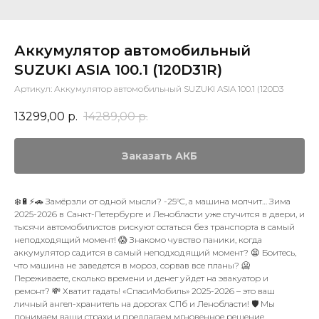
Аккумулятор автомобильный
SUZUKI ASIA 100.1 (120D31R)
Артикул:
Аккумулятор автомобильный SUZUKI ASIA 100.1 (120D3
13299,00
р.
14289,00
р.
Заказать АКБ
❄️🔋⚡🚗 Замёрзли от одной мысли? -25°C, а машина молчит… Зима
2025-2026 в Санкт-Петербурге и Ленобласти уже стучится в двери, и
тысячи автомобилистов рискуют остаться без транспорта в самый
неподходящий момент! 😱 Знакомо чувство паники, когда
аккумулятор садится в самый неподходящий момент? 😫 Боитесь,
что машина не заведется в мороз, сорвав все планы? 🥶
Переживаете, сколько времени и денег уйдет на эвакуатор и
ремонт? 💸 Хватит гадать! «СпасиМобиль» 2025-2026 – это ваш
личный ангел-хранитель на дорогах СПб и Ленобласти! 🛡️ Мы
понимаем ваши страхи и предлагаем мгновенное решение