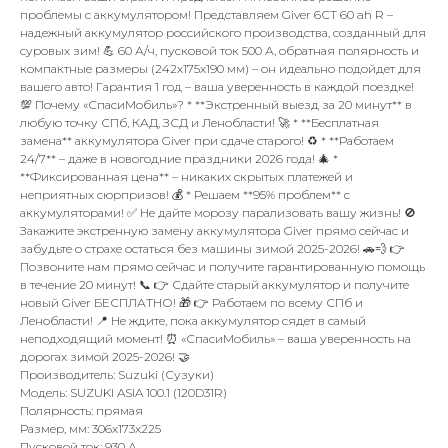
проблемы с аккумулятором! Представляем Giver 6СТ 60 ah R –
надежный аккумулятор российского производства, созданный для
суровых зим! 💪 60 А/ч, пусковой ток 500 А, обратная полярность и
компактные размеры (242x175x190 мм) – он идеально подойдет для
вашего авто! Гарантия 1 год – ваша уверенность в каждой поездке!
💯 Почему «СпасиМобиль»? * **Экстренный выезд за 20 минут** в
любую точку СПб, КАД, ЗСД и Ленобласти! 🚀 * **Бесплатная
замена** аккумулятора Giver при сдаче старого! ♻️ * **Работаем
24/7** – даже в новогодние праздники 2026 года! 🎄 *
**Фиксированная цена** – никаких скрытых платежей и
неприятных сюрпризов! 💰 * Решаем **95% проблем** с
аккумуляторами! ✅ Не дайте морозу парализовать вашу жизнь! 🚫
Закажите экстренную замену аккумулятора Giver прямо сейчас и
забудьте о страхе остаться без машины зимой 2025-2026! 🚗💨 👉
Позвоните нам прямо сейчас и получите гарантированную помощь
в течение 20 минут! 📞 👉 Сдайте старый аккумулятор и получите
новый Giver БЕСПЛАТНО! 🎁 👉 Работаем по всему СПб и
Ленобласти! 📍 Не ждите, пока аккумулятор сядет в самый
неподходящий момент! ⏰ «СпасиМобиль» – ваша уверенность на
дорогах зимой 2025-2026! 🤝
Производитель: Suzuki (Сузуки)
Модель: SUZUKI ASIA 100.1 (120D31R)
Полярность: прямая
Размер, мм: 306x173x225
Пусковой ток: 930 А