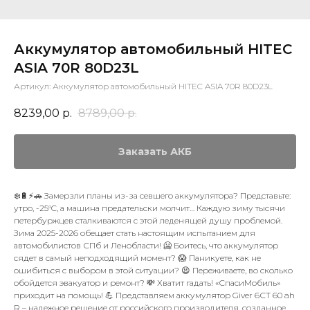
Аккумулятор автомобильный HITEC
ASIA 70R 80D23L
Артикул:
Аккумулятор автомобильный HITEC ASIA 70R 80D23L
8239,00
р.
8789,00
р.
Заказать АКБ
❄️🔋⚡🚗 Замерзли планы из-за севшего аккумулятора? Представьте:
утро, -25°C, а машина предательски молчит… Каждую зиму тысячи
петербуржцев сталкиваются с этой леденящей душу проблемой.
Зима 2025-2026 обещает стать настоящим испытанием для
автомобилистов СПб и Ленобласти! 🥶 Боитесь, что аккумулятор
сядет в самый неподходящий момент? 😱 Паникуете, как не
ошибиться с выбором в этой ситуации? 😫 Переживаете, во сколько
обойдется эвакуатор и ремонт? 💸 Хватит гадать! «СпасиМобиль»
приходит на помощь! 💪 Представляем аккумулятор Giver 6СТ 60 ah
R – надежное решение от российского производителя, созданное