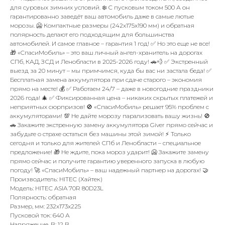
для суровых зимних условий. ❄️ С пусковым током 500 А он
гарантированно заведёт ваш автомобиль даже в самые лютые
морозы. 🥶 Компактные размеры (242x175x190 мм) и обратная
полярность делают его подходящим для большинства
автомобилей. И самое главное – гарантия 1 год! ✅ Но это еще не все!
🎁 «СпасиМобиль» – это ваш личный ангел-хранитель на дорогах
СПб, КАД, ЗСД и Ленобласти в 2025-2026 году! 🚗💨 ✅ Экстренный
выезд за 20 минут – мы примчимся, куда бы вас ни застала беда! ✅
Бесплатная замена аккумулятора при сдаче старого – экономия
прямо на месте! 💰 ✅ Работаем 24/7 – даже в новогодние праздники
2026 года! 🎄 ✅ Фиксированная цена – никаких скрытых платежей и
неприятных сюрпризов! 🚫 «СпасиМобиль» решает 95% проблем с
аккумуляторами! 💯 Не дайте морозу парализовать вашу жизнь! 🚫
🚗 Закажите экстренную замену аккумулятора Giver прямо сейчас и
забудьте о страхе остаться без машины этой зимой! ⚡ Только
сегодня и только для жителей СПб и Ленобласти – специальное
предложение! 🎁 Не ждите, пока мороз ударит! 🥶 Закажите замену
прямо сейчас и получите гарантию уверенного запуска в любую
погоду! 🚀 «СпасиМобиль» – ваш надежный партнер на дорогах! 🤝
Производитель: HITEC (Хайтек)
Модель: HITEC ASIA 70R 80D23L
Полярность: обратная
Размер, мм: 232x173x225
Пусковой ток: 640 А
Напряжение, В: 12 В