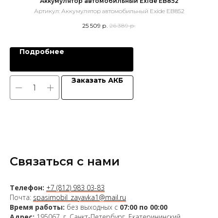
Аккумулятор автомобильный Exide EB852
А
Артикул:
Аккумулятор автомобильный Exide EB852
А
25 509
р.
26 389
р.
Подробнее
Заказать АКБ
Связаться с нами
Телефон:
+7 (812) 983 03-83
Почта:
spasimobil_zayavka1@mail.ru
Время работы:
без выходных с
07:00 по 00:00
Адрес:
195067, г. Санкт-Петербург, Екатерининский