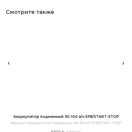
Смотрите также
Аккумулятор подменный 90-100 а/ч EFB/START-STOP
Артикул:
Аккумулятор подменный 90-100 а/ч EFB/START-STOP
Ар
5 500
р.
6 600
р.