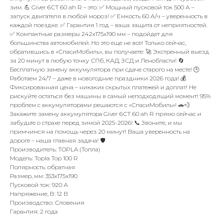
зим. 💪 Giver 6СТ 60 ah R – это: ✅ Мощный пусковой ток 500 А –
запуск двигателя в любой мороз! ✅ Емкость 60 А/ч – уверенность в
каждой поездке. ✅ Гарантия 1 год – ваша защита от неприятностей.
✅ Компактные размеры 242x175x190 мм – подойдет для
большинства автомобилей. Но это еще не все! Только сейчас,
обратившись в «СпасиМобиль», вы получаете: 🚀 Экстренный выезд
за 20 минут в любую точку СПб, КАД, ЗСД и Ленобласти! 🔄
Бесплатную замену аккумулятора при сдаче старого на месте! 🕒
Работаем 24/7 – даже в новогодние праздники 2026 года! 💰
Фиксированная цена – никаких скрытых платежей и доплат! Не
рискуйте остаться без машины в самый неподходящий момент! 95%
проблем с аккумуляторами решаются с «СпасиМобиль»! 🚗💨
Закажите замену аккумулятора Giver 6СТ 60 ah R прямо сейчас и
забудьте о страхе перед зимой 2025-2026! 📞 Звоните, и мы
примчимся на помощь через 20 минут! Ваша уверенность на
дороге – наша главная задача! 🛡️
Производитель: TOPLA (Топла)
Модель: Topla Top 100 R
Полярность: обратная
Размер, мм: 353x175x190
Пусковой ток: 920 А
Напряжение, В: 12 В
Производство: Словения
Гарантия: 2 года