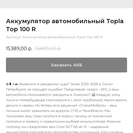
Аккумулятор автомобильный Topla
Top 100 R
Артикул:
Аккумулятор автомобильный Topla Top 100 R
15389,00
р.
16489,00
р.
Заказать АКБ
❄️🔋⚡🚗 Замерзли в ожидании чуда? Зима 2025-2026 в Санкт-
Петербурге не прощает ошибок! Представьте: мороз -25°C, а ваш
автомобиль отказывается заводиться. Знакомо? 🥶 Каждую зиму
тысячи петербуржцев сталкиваются с этой проблемой, теряя время,
деньги и нервы. Но теперь есть решение! «СпасиМобиль» – ваш
личный ангел-хранитель на дорогах СПб и Ленобласти. Мы
понимаем ваш страх остаться в мороз, панику от внезапной
поломки и тревогу о правильном выборе аккумулятора. Именно
поэтому мы предлагаем вам Giver 6СТ 60 ah R – надежный
аккумулятор российского производства, созданный для суровых