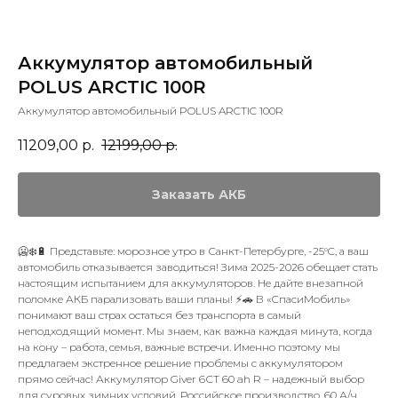
Аккумулятор автомобильный
POLUS ARCTIC 100R
Аккумулятор автомобильный POLUS ARCTIC 100R
11209,00
р.
12199,00
р.
Заказать АКБ
🥶❄️🔋 Представьте: морозное утро в Санкт-Петербурге, -25°C, а ваш
автомобиль отказывается заводиться! Зима 2025-2026 обещает стать
настоящим испытанием для аккумуляторов. Не дайте внезапной
поломке АКБ парализовать ваши планы! ⚡🚗 В «СпасиМобиль»
понимают ваш страх остаться без транспорта в самый
неподходящий момент. Мы знаем, как важна каждая минута, когда
на кону – работа, семья, важные встречи. Именно поэтому мы
предлагаем экстренное решение проблемы с аккумулятором
прямо сейчас! Аккумулятор Giver 6СТ 60 ah R – надежный выбор
для суровых зимних условий. Российское производство, 60 А/ч,