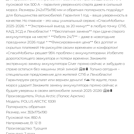
пусковой ток 500 А – гарантия уверенного старта даже в сильный
мороз. Размеры 242x175x190 мм и обратная полярность подойдут
для большинства автомобилей. Гарантия 1 год – ваша уверенность в
качестве. Но главное – это наш уникальный сервис «СпасиМобиль»
2025-2026: * **Экстренный выезд за 20 минут** в любую точку СПб,
КАД, ЗСД и Ленобласти! * **Бесплатная замена** при сдаче старого
аккумулятора на месте! * **Работа 24/7** – даже в новогодние
праздники 2026 года! * **Фиксированная цена** без доплат и
скрытых платежей! Не рискуйте своим временем и комфортом!
«СпасиМобиль» решает 95% проблем с аккумуляторами. Избегите
дорогостоящего эвакуатора и потери времени. Закажите
экстренную замену аккумулятора Giver прямо сейчас и забудьте о
страхе остаться без машины этой зимой! 🥶❄️🔋 Только сегодня –
специальное предложение для жителей СПб и Ленобласти!
Гарантируем результат или вернем деньги! ⚡🚗 Не ждите, пока
мороз ударит! Закажите замену аккумулятора прямо сейчас и
будьте уверены в своем автомобиле зимой 2025-2026! 🥶❄️🔋
Производитель: Polus Arctic (Полюс Арктик)
Модель: POLUS ARCTIC 100R
Полярность: обратная
Размер, мм: 353x175x190
Пусковой ток: 850 А
Напряжение, В: 12 В
Производство: Турция
Гарантия: 2 года