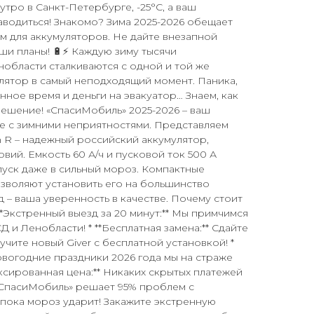
утро в Санкт-Петербурге, -25°C, а ваш
аводиться! Знакомо? Зима 2025-2026 обещает
м для аккумуляторов. Не дайте внезапной
и планы! 🔋⚡ Каждую зиму тысячи
нобласти сталкиваются с одной и той же
лятор в самый неподходящий момент. Паника,
нное время и деньги на эвакуатор… Знаем, как
 решение! «СпасиМобиль» 2025-2026 – ваш
е с зимними неприятностями. Представляем
h R – надежный российский аккумулятор,
вий. Емкость 60 А/ч и пусковой ток 500 А
уск даже в сильный мороз. Компактные
позволяют установить его на большинство
д – ваша уверенность в качестве. Почему стоит
**Экстренный выезд за 20 минут:** Мы примчимся
Д и Ленобласти! * **Бесплатная замена:** Сдайте
учите новый Giver с бесплатной установкой! *
новогодние праздники 2026 года мы на страже
иксированная цена:** Никаких скрытых платежей
«СпасиМобиль» решает 95% проблем с
 пока мороз ударит! Закажите экстренную