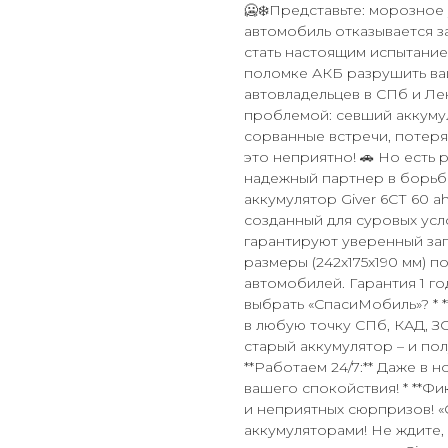
🥶❄️Представьте: морозное 
автомобиль отказывается з
стать настоящим испытание
поломке АКБ разрушить ваш
автовладельцев в СПб и Ле
проблемой: севший аккуму
сорванные встречи, потеря
это неприятно! 🚗 Но есть
надежный партнер в борьб
аккумулятор Giver 6СТ 60 a
созданный для суровых усло
гарантируют уверенный зап
размеры (242x175x190 мм) 
автомобилей. Гарантия 1 го
выбрать «СпасиМобиль»? * 
в любую точку СПб, КАД, ЗС
старый аккумулятор – и пол
**Работаем 24/7:** Даже в 
вашего спокойствия! * **Ф
и неприятных сюрпризов! 
аккумуляторами! Не ждите,