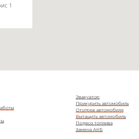
фис 1
Эвакуатор
Прикурить автомобиль
аботы
Отогрев автомобиля
Вытащить автомобиль
ты
Подвоз топлива
Замена АКБ