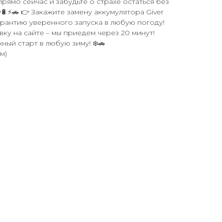
прямо сейчас и забудьте о страхе остаться без
🔋⚡🚗 👉 Закажите замену аккумулятора Giver
арантию уверенного запуска в любую погоду!
вку на сайте – мы приедем через 20 минут!
ный старт в любую зиму! ❄️🚗
м)