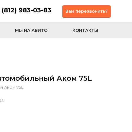
 (812) 983-03-83
Вам перезвонить?
МЫ НА АВИТО
КОНТАКТЫ
втомобильный Аком 75L
й Аком 75L
р.